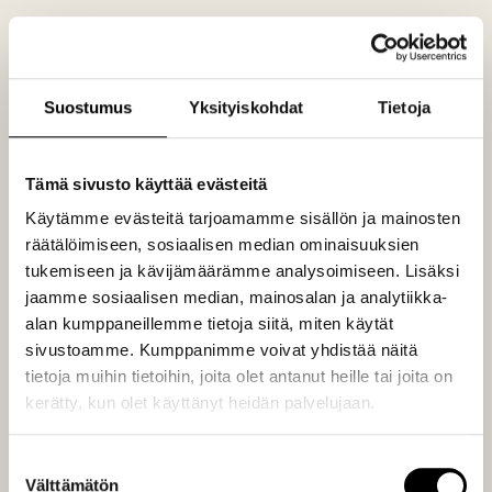
Tiedote: NOSH Flow –
hyvinvointia ja hyvää oloa,
Suostumus
Yksityiskohdat
Tietoja
joka kuuluu kaikille
Tämä sivusto käyttää evästeitä
Käytämme evästeitä tarjoamamme sisällön ja mainosten
räätälöimiseen, sosiaalisen median ominaisuuksien
tukemiseen ja kävijämäärämme analysoimiseen. Lisäksi
jaamme sosiaalisen median, mainosalan ja analytiikka-
alan kumppaneillemme tietoja siitä, miten käytät
sivustoamme. Kumppanimme voivat yhdistää näitä
tietoja muihin tietoihin, joita olet antanut heille tai joita on
kerätty, kun olet käyttänyt heidän palvelujaan.
Suostumuksen
Välttämätön
valinta