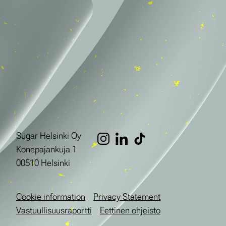
Sugar Helsinki Oy
Konepajankuja 1
00510 Helsinki
Cookie information
Privacy Statement
Vastuullisuusraportti
Eettinen ohjeisto