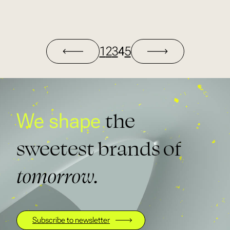
1
2
3
4
5
the
We shape
sweetest brands of
tomorrow.
Subscribe to newsletter