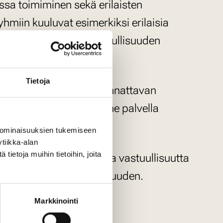
sa toimiminen sekä erilaisten
miin kuuluvat esimerkiksi erilaisia
e sidosryhmiemme vastuullisuuden
Tietoja
svuun. Uskomme, että kannattavan
maan mahdollisuuksiamme palvella
 ominaisuuksien tukemiseen
tiikka-alan
ietoja muihin tietoihin, joita
atii myös ensiluokkaista vastuullisuutta
etoiminnan ytimeen avoimuuden.
Markkinointi