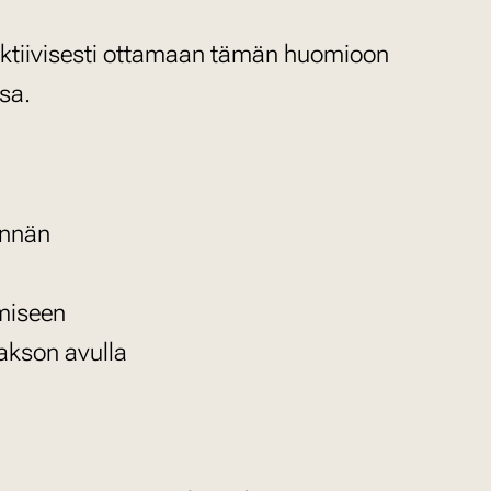
tiivisesti ottamaan tämän huomioon
ssa.
innän
ämiseen
jakson avulla