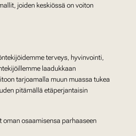
llit, joiden keskiössä on voiton
yöntekijöidemme terveys, hyvinvointi,
ntekijöillemme laadukkaan
äpitoon tarjoamalla muun muassa tukea
uden pitämällä etäperjantaisin
tuut oman osaamisensa parhaaseen