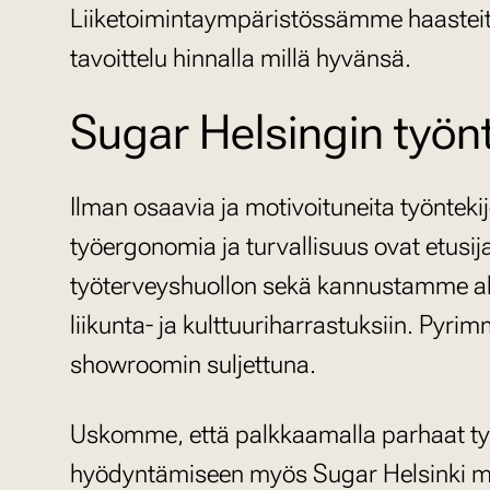
Liiketoimintaympäristössämme haasteita 
tavoittelu hinnalla millä hyvänsä.
Sugar Helsingin työnt
Ilman osaavia ja motivoituneita työnteki
työergonomia ja turvallisuus ovat etus
työterveyshuollon sekä kannustamme akt
liikunta- ja kulttuuriharrastuksiin. Py
showroomin suljettuna.
Uskomme, että palkkaamalla parhaat työ
hyödyntämiseen myös Sugar Helsinki 