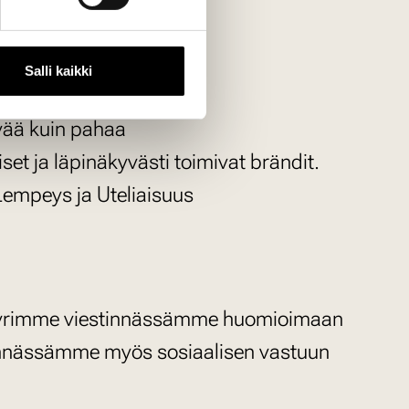
Salli kaikki
vään yhteistyöhön
vää kuin pahaa
et ja läpinäkyvästi toimivat brändit.
empeys ja Uteliaisuus
ia. Pyrimme viestinnässämme huomioimaan
stinnässämme myös sosiaalisen vastuun