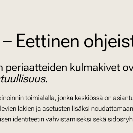
 – Eettinen ohjeis
n periaatteiden kulmakivet o
tuullisuus
.
kinoinnin toimialalla, jonka keskiössä on asian
vien lakien ja asetusten lisäksi noudattamaa
isen identiteetin vahvistamiseksi sekä sidosry