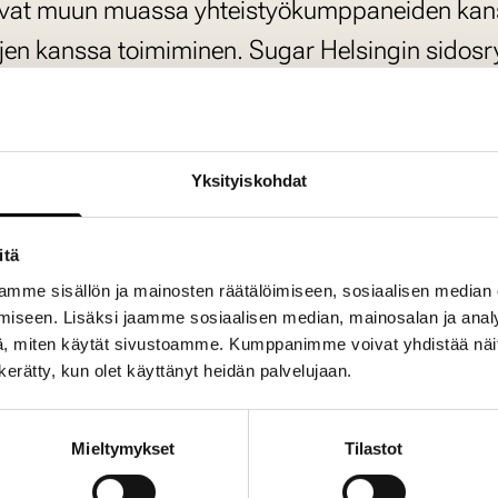
a ovat muun muassa yhteistyökumppaneiden kans
en kanssa toimiminen. Sugar Helsingin sidosryh
vat tahot ja tunnistamme kehityskohteeksemm
Yksityiskohdat
annattavaan liiketoimintaan ja maltilliseen ka
tekijöidemme työssä viihtyvyyttä ja paranta
itä
ä monimuotoisemmin.
mme sisällön ja mainosten räätälöimiseen, sosiaalisen median
iseen. Lisäksi jaamme sosiaalisen median, mainosalan ja analy
, miten käytät sivustoamme. Kumppanimme voivat yhdistää näitä t
ien yritysten viestintäkumppanina toimiminen va
n kerätty, kun olet käyttänyt heidän palvelujaan.
mme ottaneet Sugar Helsingin vastuullisen liik
Mieltymykset
Tilastot
uden kulmakivet ovat: