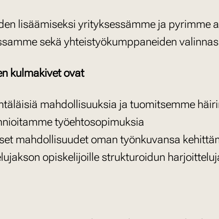
n lisäämiseksi yrityksessämme ja pyrimme ak
noissamme sekä yhteistyökumppaneiden valinna
en kulmakivet ovat
täläisiä mahdollisuuksia ja tuomitsemme häir
nnioitamme työehtosopimuksia
äiset mahdollisuudet oman työnkuvansa kehitt
jakson opiskelijoille strukturoidun harjoittelu