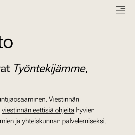
to
vat
Työntekijämme
,
tuntijaosaaminen. Viestinnän
n
viestinnän eettisiä ohjeita
hyvien
hmien ja yhteiskunnan palvelemiseksi.