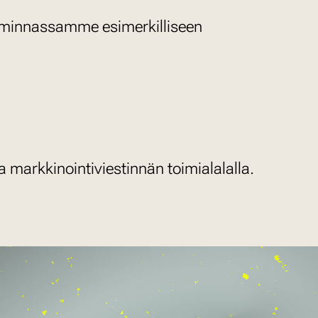
oiminnassamme esimerkilliseen
markkinointiviestinnän toimialalalla.