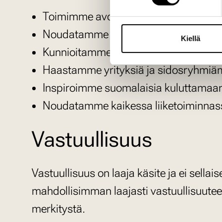
Toimimme avoimesti
Noudatamme lainsäädäntöä, säädöksiä 
Kiellä
Kunnioitamme yhteistyökumppaneita
Haastamme yrityksiä ja sidosryhmiä
Inspiroimme suomalaisia kuluttamaan v
Noudatamme kaikessa liiketoiminnass
Vastuullisuus
Vastuullisuus on laaja käsite ja ei sel
mahdollisimman laajasti vastuullisuutee
merkitystä.