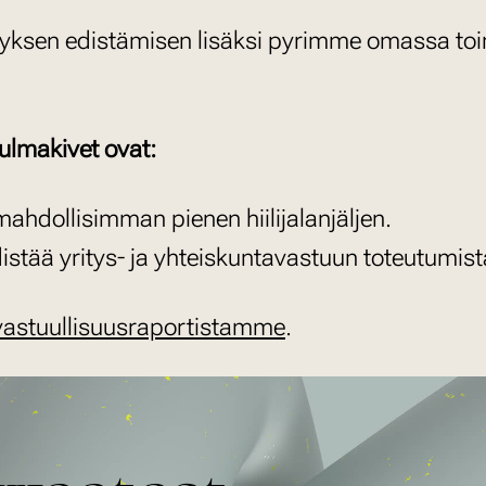
estyksen edistämisen lisäksi pyrimme omassa t
ulmakivet ovat:
dollisimman pienen hiilijalanjäljen.
ää yritys- ja yhteiskuntavastuun toteutumista 
vastuullisuusraportistamme
.