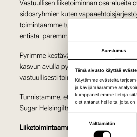
Vastuullisen liiketoiminnan osa-alueit
sidosryhmien kuten vapaaehtoisjärjestöj
toimintaamme tukevia palveluja tuotta
entistä paremman huomoimisen.
Suostumus
Pyrimme kestävään ja pitkäaikaiseen, k
kasvun avulla pystymme lisäämään työn
Tämä sivusto käyttää eväste
vastuullisesti toimivia yrityksiä entist
Käytämme evästeitä tarjoama
ja kävijämäärämme analysoim
kumppaneillemme tietoja siitä
Tunnistamme, että vastuullisesti toimiv
olet antanut heille tai joita o
Sugar Helsingiltä yrityksenä. Siksi ole
Suostumuksen
Välttämätön
valinta
Liiketoimintaamme liittyvät vastuullisu