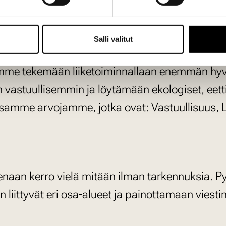
ja veistinnän eettistä ohjeistoa
Salli valitut
mme ja pyrimme molempia osapuolia hyödyttä
mme tekemään liiketoiminnallaan enemmän hy
astuullisemmin ja löytämään ekologiset, eettis
amme arvojamme, jotka ovat: Vastuullisuus, L
laisenaan kerro vielä mitään ilman tarkennuks
n liittyvät eri osa-alueet ja painottamaan vie