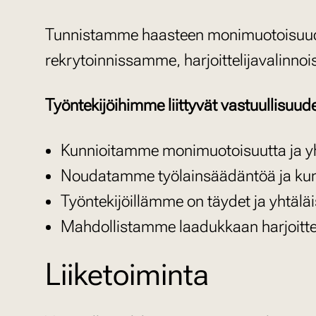
Tunnistamme haasteen monimuotoisuude
rekrytoinnissamme, harjoittelijavalin
Työntekijöihimme liittyvät vastuullisuud
Kunnioitamme monimuotoisuutta ja yh
Noudatamme työlainsäädäntöä ja ku
Työntekijöillämme on täydet ja yhtäl
Mahdollistamme laadukkaan harjoittelu
Liiketoiminta