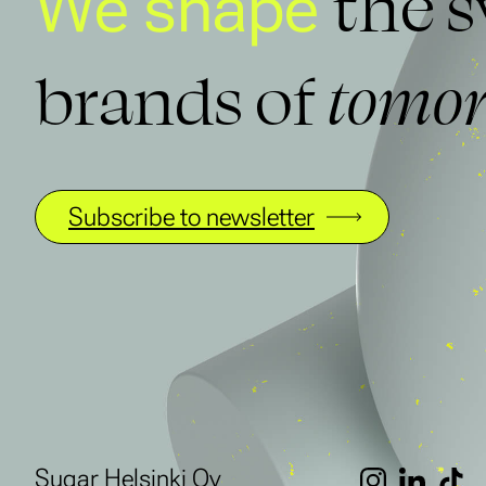
the 
We shape
brands of
tomor
Subscribe to newsletter
Sugar Helsinki Oy