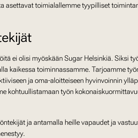
asettavat toimialallemme tyypilliset toimintama
ekijät
jöitä ei olisi myöskään Sugar Helsinkiä. Siksi t
ijalla kaikessa toiminnassamme. Tarjoamme työ
iiviseen ja oma-aloitteiseen hyvinvoinnin yll
rimme kohtuullistamaan työn kokonaiskuormittavu
ntekijät ja antamalla heille vapaudet ja vas
menestyy.