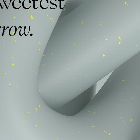
sweetest
row.