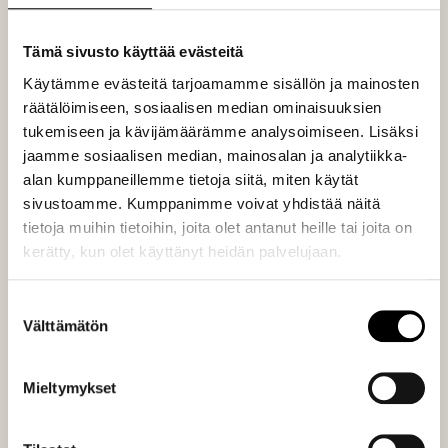
sopeutumiskykyisen ekosysteemin. Luonnon
symbioottiset suhteet kuvastavat yhteistyön voimaa,
Tämä sivusto käyttää evästeitä
joka on keskeistä uudistavassa liiketoiminnassa.
Käytämme evästeitä tarjoamamme sisällön ja mainosten
Pitkäjänteisyys ja resilienssi toimivat inspiraationa
räätälöimiseen, sosiaalisen median ominaisuuksien
liiketoiminnalle, joka pyrkii kestävään kasvuun ja
tukemiseen ja kävijämäärämme analysoimiseen. Lisäksi
jatkuvaan parantamiseen.
jaamme sosiaalisen median, mainosalan ja analytiikka-
alan kumppaneillemme tietoja siitä, miten käytät
Näin luonto opettaa meille, kuinka voimme luoda
sivustoamme. Kumppanimme voivat yhdistää näitä
liiketoimintamalleja, jotka eivät ainoastaan vähennä
tietoja muihin tietoihin, joita olet antanut heille tai joita on
ympäristöhaittoja, vaan myös aktiivisesti edistävät
kerätty, kun olet käyttänyt heidän palvelujaan.
positiivista vaikutusta ympäristöön ja yhteiskuntaan.
Suostumuksen
Välttämätön
valinta
”Uudistava liiketoiminta perustuu
kokonaisvaltaiseen ajattelutapaan,
Mieltymykset
jossa huomioidaan kaikki
liiketoiminnan osa-alueet – raaka-
aineiden hankinnasta tuotteiden