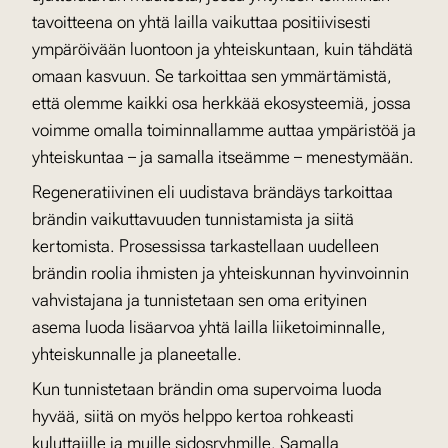
tavoitteena on yhtä lailla vaikuttaa positiivisesti
ympäröivään luontoon ja yhteiskuntaan, kuin tähdätä
omaan kasvuun. Se tarkoittaa sen ymmärtämistä,
että olemme kaikki osa herkkää ekosysteemiä, jossa
voimme omalla toiminnallamme auttaa ympäristöä ja
yhteiskuntaa – ja samalla itseämme – menestymään.
Regeneratiivinen eli uudistava brändäys tarkoittaa
brändin vaikuttavuuden tunnistamista ja siitä
kertomista. Prosessissa tarkastellaan uudelleen
brändin roolia ihmisten ja yhteiskunnan hyvinvoinnin
vahvistajana ja tunnistetaan sen oma erityinen
asema luoda lisäarvoa yhtä lailla liiketoiminnalle,
yhteiskunnalle ja planeetalle.
Kun tunnistetaan brändin oma supervoima luoda
hyvää, siitä on myös helppo kertoa rohkeasti
kuluttajille ja muille sidosryhmille. Samalla