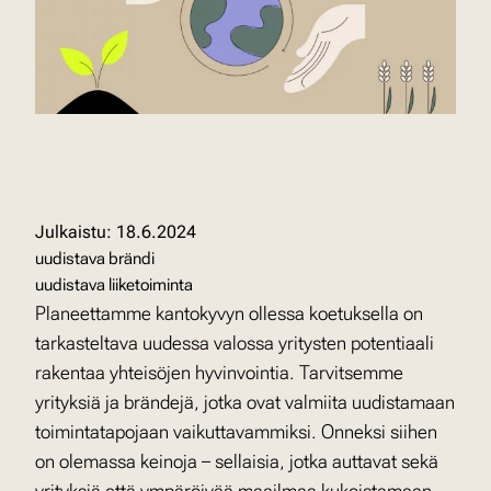
18.6.2024
uudistava brändi
uudistava liiketoiminta
Planeettamme kantokyvyn ollessa koetuksella on
tarkasteltava uudessa valossa yritysten potentiaali
rakentaa yhteisöjen hyvinvointia. Tarvitsemme
yrityksiä ja brändejä, jotka ovat valmiita uudistamaan
toimintatapojaan vaikuttavammiksi. Onneksi siihen
on olemassa keinoja – sellaisia, jotka auttavat sekä
yrityksiä että ympäröivää maailmaa kukoistamaan