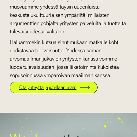
muovaamme yhdessä täysin uudenlaista
keskustelukulttuuria sen ympäriltä, millaisten
argumenttien pohjalta yritysten palveluita ja tuotteita
tulevaisuudessa valitaan.
Haluammekin kutsua sinut mukaan matkalle kohti
uudistavaa tulevaisuutta. Yhdessä saman
arvomaailman jakavien yritysten kanssa voimme
luoda tulevaisuuden, jossa liiketoiminta kukoistaa
sopusoinnussa ympäröivän maailman kanssa.
Ota yhteyttä ja jutellaan lisää!