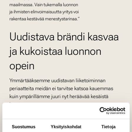
maailmassa. Vain tukemalla luonnon
ja ihmisten elinvoimaisuutta yritys voi
rakentaa kestävää menestystarinaa.”
Uudistava brändi kasvaa
ja kukoistaa luonnon
opein
Ymmärtääksemme uudistavan liiketoiminnan
periaatteita meidän ei tarvitse katsoa kauemmas
kuin ympärillämme juuri nyt heräävää kesäistä
luontoa.
Luonnossa materiaalit kiertävät suljetussa
järjestelmässä, jossa jätteet muuttuvat resursseiksi
Suostumus
Yksityiskohdat
Tietoja
ja monimuotoisuus luo vahvan ja