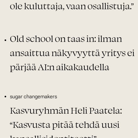
ole kuluttaja, vaan osallistuja.”
Old school on taas in: ilman
ansaittua näkyvyyttä yritys ei
pärjää AI:n aikakaudella
In
sugar changemakers
tag
Kasvuryhmän Heli Paatela:
“Kasvusta pitää tehdä uusi