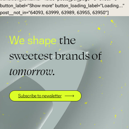
button_label="Show more" button_loading_label="Loading..."
post__not_in="64093, 63999, 63989, 63955, 63950"]
the
We shape
sweetest brands of
tomorrow.
Subscribe to newsletter