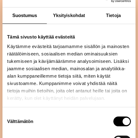
mutta hän haluaa syödä fiksummin.
Vastustus kasvisruokaa kohtaan on usein
Suostumus
Yksityiskohdat
Tietoja
emotionaalista. Silti sokkotestit (kuten
tubettajien reaktiot tällä
YouTube
-videoilla)
Tämä sivusto käyttää evästeitä
osoittavat, että maku voi yllättää
positiivisesti – ennakkoluulot vain estävät
Käytämme evästeitä tarjoamamme sisällön ja mainosten
ostamisen. Lisäksi kaupat eristävät edelleen
räätälöimiseen, sosiaalisen median ominaisuuksien
tukemiseen ja kävijämäärämme analysoimiseen. Lisäksi
osan vegaanituotteista omalle
jaamme sosiaalisen median, mainosalan ja analytiikka-
”kuriositeettisaarekkeelleen”.
alan kumppaneillemme tietoja siitä, miten käytät
Älä kohdista kasvisruokaviestintää vain
sivustoamme. Kumppanimme voivat yhdistää näitä
heille, jotka jo suhtautuvat positiivisesti
tietoja muihin tietoihin, joita olet antanut heille tai joita on
kasvipohjaisiin tuotteisiin. Brändin
kerätty, kun olet käyttänyt heidän palvelujaan.
kannattaa lähestyä vaikuttajia, jotka
edustavat kohderyhmän skeptisintä laitaa.
Suostumuksen
Välttämätön
valinta
Kun lihanystävä ei edes huomaa eroa eläin-
ja kasvipohjaisen tuotteiden välillä, se on