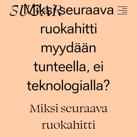
Miksi seuraava
ruokahitti
myydään
tunteella, ei
teknologialla?
Miksi seuraava
ruokahitti