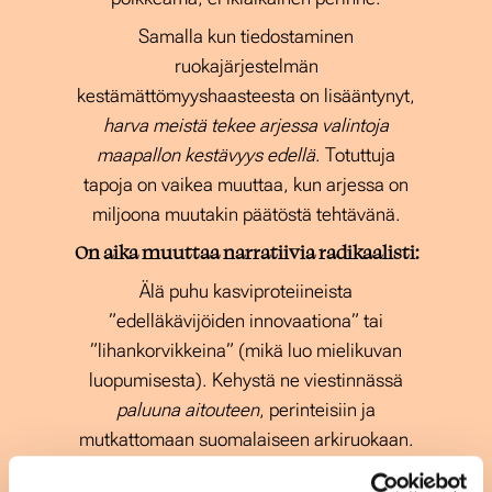
Samalla kun tiedostaminen
ruokajärjestelmän
kestämättömyyshaasteesta on lisääntynyt,
harva meistä tekee arjessa valintoja
maapallon kestävyys edellä
. Totuttuja
tapoja on vaikea muuttaa, kun arjessa on
miljoona muutakin päätöstä tehtävänä.
On aika muuttaa narratiivia radikaalisti:
Älä puhu kasviproteiineista
”edelläkävijöiden innovaationa” tai
”lihankorvikkeina” (mikä luo mielikuvan
luopumisesta). Kehystä ne viestinnässä
paluuna aitouteen
, perinteisiin ja
mutkattomaan suomalaiseen arkiruokaan.
Kuluttaja ei halua muuttua koekaniiniksi,