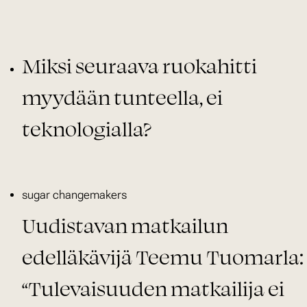
Miksi seuraava ruokahitti
myydään tunteella, ei
teknologialla?
In
sugar changemakers
tag
Uudistavan matkailun
edelläkävijä Teemu Tuomarla:
“Tulevaisuuden matkailija ei