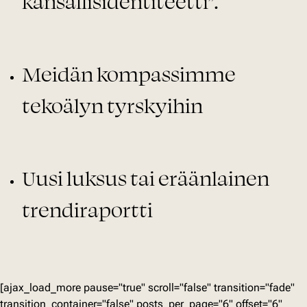
kansallisidentiteetti”.
Meidän kompassimme
tekoälyn tyrskyihin
Uusi luksus tai eräänlainen
trendiraportti
[ajax_load_more pause="true" scroll="false" transition="fade"
transition_container="false" posts_per_page="6" offset="6"