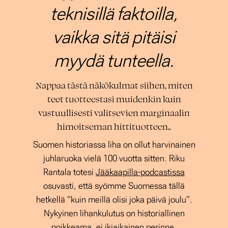
teknisillä faktoilla,
vaikka sitä pitäisi
myydä tunteella.
Nappaa tästä näkökulmat siihen, miten
teet tuotteestasi muidenkin kuin
vastuullisesti valitsevien marginaalin
himoitseman hittituotteen..
Suomen historiassa liha on ollut harvinainen
juhlaruoka vielä 100 vuotta sitten. Riku
Rantala totesi
Jääkaapilla-podcastissa
osuvasti, että syömme Suomessa tällä
hetkellä ”kuin meillä olisi joka päivä joulu”.
Nykyinen lihankulutus on historiallinen
poikkeama, ei ikiaikainen perinne.